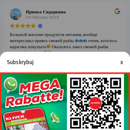
Иринка Сидоркина
24 February 2024
Большой магазин продуктов питания, вообще
интересовал привоз свежей рыбы
очень хотелось
карасика покушать
Оказалось завоз свежей рыбы
-каждый четверг
в остальном магазин с полным
набором продукции
Subskrybuj
x
Read more
Erika Taschi
22 February 2024
Super nettes Personal top Beratung immer sehr
zufrieden