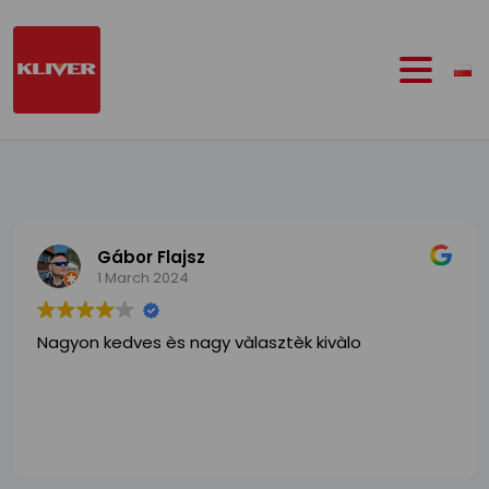
Przejdź
do
treści
Gábor Flajsz
1 March 2024
Nagyon kedves ès nagy vàlasztèk kivàlo