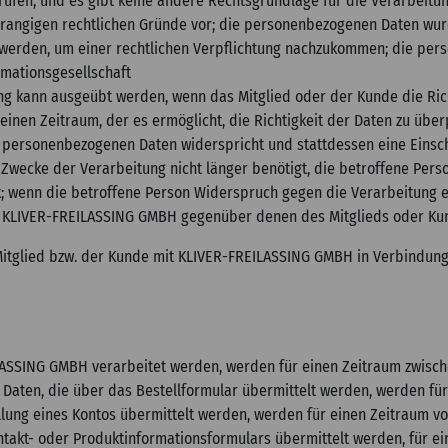
errufen, und es gibt keine andere Rechtsgrundlage für die Verarbeit
orrangigen rechtlichen Gründe vor; die personenbezogenen Daten wu
werden, um einer rechtlichen Verpflichtung nachzukommen; die p
rmationsgesellschaft
ng kann ausgeübt werden, wenn das Mitglied oder der Kunde die Ri
 einen Zeitraum, der es ermöglicht, die Richtigkeit der Daten zu üb
 personenbezogenen Daten widerspricht und stattdessen eine Einsc
wecke der Verarbeitung nicht länger benötigt, die betroffene Pers
; wenn die betroffene Person Widerspruch gegen die Verarbeitung ei
von KLIVER-FREILASSING GMBH gegenüber denen des Mitglieds oder K
itglied bzw. der Kunde mit KLIVER-FREILASSING GMBH in Verbindung z
LASSING GMBH verarbeitet werden, werden für einen Zeitraum zwisch
Daten, die über das Bestellformular übermittelt werden, werden fü
llung eines Kontos übermittelt werden, werden für einen Zeitraum vo
ntakt- oder Produktinformationsformulars übermittelt werden, für e