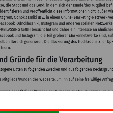
esse, die Stadt und das Land, in dem sich der Kunde/das Mitglied b
dentifizieren und veröffentlicht diese Informationen nicht, außer wi
stagram, Odnoklassniki usw. in einem Online- Marketing-Netzwerk v
Facebook, Odnoklassniki, Instagram und anderen sozialen Netzwerke
-FREILASSING GMBH besucht hat und daher ein Interesse an ähnlich
cebook und Instagram, die Teil größerer Markennetzwerke sind, auf
lben Bereich generieren. Die Blockierung des Hochladens aller Up-C
rtnern.
nd Gründe für die Verarbeitung
zogene Daten zu folgenden Zwecken und aus folgenden Rechtsgrün
 Mitglieds/Kunden der Webseite, um ihn auf seine freiwillige Anfra
immung des Mitglieds/Kunden der Webseite zu Marketingzwecken, zu
 in Art. 2 und Art. 3 genannten personenbezogenen Daten, um die d
ch, aber nicht beschränkt auf die Kontaktaufnahme mit ihnen für die