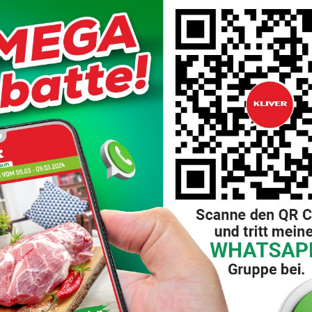
hen KLIVER-FREILASSING GMBH und dem Kunden/Mitglied unter Einh
 Kontos oder das Ausfüllen von Kontaktformularen oder Formularen 
 dass KLIVER-FREILASSING GMBH ihre personenbezogenen Daten gemäß 
ßig, fair und transparent. Die Datenverarbeitung erfolgt für festg
sich auf die Notwendigkeit, den Zweck zu erreichen, für den sie 
Zwecke, für die sie verarbeitet werden, erforderlich ist, und sie wer
t keine Datenübermittlung ohne entsprechende Vorsichtsmaßnahmen
anisatorischen und sicherheitstechnischen Maßnahmen zum Schutz 
reinstimmung mit den geltenden internationalen und nationalen ge
eite erhobenen personenbezogenen Daten nicht weitergeben an
kli
ugt sind, diese Daten im Auftrag von KLIVER-FREILASSING GMBH zu v
LIVER-FREILASSING GMBH oder ihren Mitarbeitern oder Auftragnehme
ftragten) die Verantwortung für die Umsetzung geeigneter technis
ner Daten.