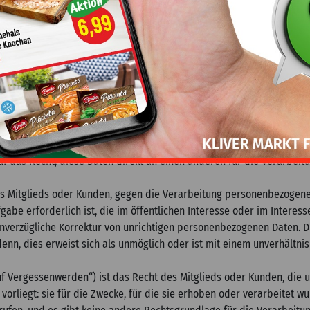
n Person:
ne Person die folgenden Rechte gegenüber KLIVER-FREILASSING GMBH 
ieds oder des Kunden, von KLIVER-FREILASSING GMBH eine Bestätigu
den oder nicht, und, wenn dies der Fall ist, Zugang zu den betreffe
sich auf das Recht, personenbezogene Daten in einem strukturierte
auf das Recht, diese Daten direkt an einen anderen für die Verarbeitu
es Mitglieds oder Kunden, gegen die Verarbeitung personenbezogen
be erforderlich ist, die im öffentlichen Interesse oder im Interesse
 unverzügliche Korrektur von unrichtigen personenbezogenen Daten. 
i denn, dies erweist sich als unmöglich oder ist mit einem unverhä
uf Vergessenwerden“) ist das Recht des Mitglieds oder Kunden, die
vorliegt: sie für die Zwecke, für die sie erhoben oder verarbeitet wu