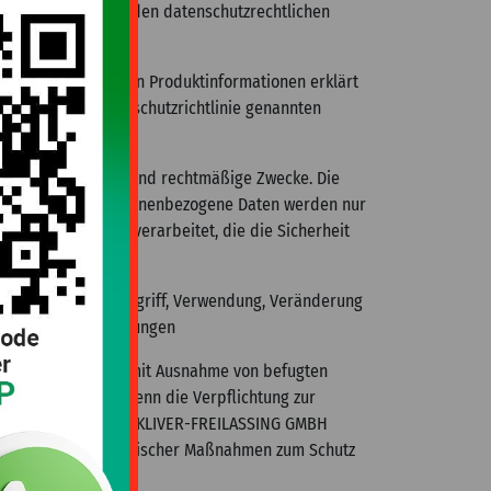
altung der geltenden datenschutzrechtlichen
zur Anforderung von Produktinformationen erklärt
den in der Datenschutzrichtlinie genannten
elegte, eindeutige und rechtmäßige Zwecke. Die
erhoben wurden. Personenbezogene Daten werden nur
den in einer Weise verarbeitet, die die Sicherheit
vor unbefugtem Zugriff, Verwendung, Veränderung
setzlichen Bestimmungen
ver-freilassing.de
, mit Ausnahme von befugten
erarbeiten, oder wenn die Verpflichtung zur
rn/Partnern ist. Die KLIVER-FREILASSING GMBH
cher und organisatorischer Maßnahmen zum Schutz