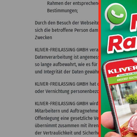
Rahmen der entsprechenden Beziehung zwisc
Bestimmungen;
Durch den Besuch der Webseite, das Anlegen eines
sich die betroffene Person damit einverstanden,
Zwecken
KLIVER-FREILASSING GMBH verarbeitet Daten rechtmä
Datenverarbeitung ist angemessen und beschränkt 
so lange aufbewahrt, wie es für die Erreichung der 
und Integrität der Daten gewährleistet. Es finde
KLIVER-FREILASSING GMBH hat die notwendigen org
oder Vernichtung personenbezogener Daten in Übe
KLIVER-FREILASSING GMBH wird die über die Webs
Mitarbeitern und Auftragnehmern/Partnern, die bef
Offenlegung eine gesetzliche Verpflichtung von K
übernimmt zusammen mit ihren Mitarbeitern (Beau
der Vertraulichkeit und Sicherheit personenbezoge