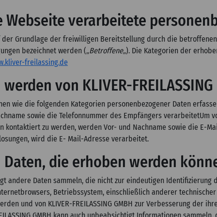
ie Webseite verarbeitete persone
der Grundlage der freiwilligen Bereitstellung durch die betroffene
gungen bezeichnet werden („
Betroffene
„). Die Kategorien der erho
.kliver-freilassing.de
 werden von KLIVER-FREILASSING 
en wie die folgenden Kategorien personenbezogener Daten erfasse
chname sowie die Telefonnummer des Empfängers verarbeitetUm v
n kontaktiert zu werden, werden Vor- und Nachname sowie die E-Ma
osungen, wird die E- Mail-Adresse verarbeitet.
n Daten, die erhoben werden könn
 andere Daten sammeln, die nicht zur eindeutigen Identifizierung d
nternetbrowsers, Betriebssystem, einschließlich anderer technischer
t werden und von KLIVER-FREILASSING GMBH zur Verbesserung der ih
ILASSING GMBH kann auch unbeabsichtigt Informationen sammeln, di