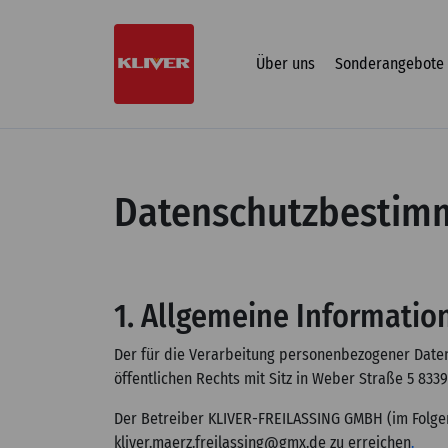
Zum
Inhalt
springen
Über uns
Sonderangebote
Datenschutzbestim
1. Allgemeine Informati
Der für die Verarbeitung personenbezogener Dat
öffentlichen Rechts mit Sitz in Weber Straße 5 8339
Der Betreiber KLIVER-FREILASSING GMBH (im Folge
kliver.maerz.freilassing@gmx.de
zu erreichen
.