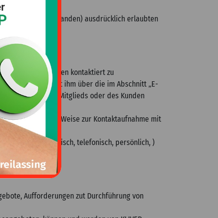
nbarung (falls vorhanden) ausdrücklich erlaubten
 vom Mitglied/Kunden kontaktiert zu
ILASSING GMBH, mit ihm über die im Abschnitt „E-
tet die Daten des Mitglieds oder des Kunden
SING GMBH in keiner Weise zur Kontaktaufnahme mit
onsweg (elektronisch, telefonisch, persönlich, )
gebote, Aufforderungen zut Durchführung von