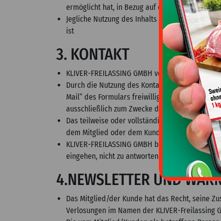
ermöglicht hat, in Bezug auf diesen Inhalt, falls
Jegliche Nutzung des Inhalts für andere Zwecke
ist
3. KONTAKT
KLIVER-FREILASSING GMBH veröffentlicht auf der
Durch die Nutzung des Kontaktformulars bzw. d
Mail“ des Formulars freiwillig angegebene E-M
ausschließlich zum Zwecke der Übermittlung der
Das teilweise oder vollständige Ausfüllen des
dem Mitglied oder dem Kunden.
KLIVER-FREILASSING GMBH behält sich das Recht v
eingehen, nicht zu antworten.
4.NEWSLETTER UND WA
Das Mitglied/der Kunde hat das Recht, seine Z
Verlosungen im Namen der KLIVER-Freilassing