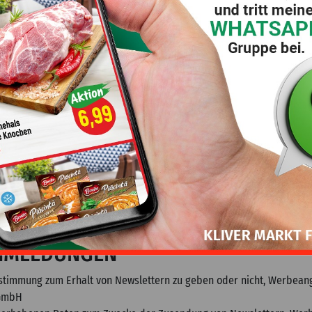
 als die in diesem Dokument oder in der begleitenden Nutzungsverei
 Webseite die vollständigen und korrekten Identifikationsdaten, um
ie Services auf der Webseite erlaubt das Mitglied/Kunde KLIVER-FRE
ail-Adresse Kontakt aufzunehmen. KLIVER-FREILASSING GMBH verarbei
 schriftlichen
 Kontaktformulars und dessen Absenden verpflichtet KLIVER-FREILAS
or, auf alle Anfragen jeglicher Art, die auf irgendeinem Kommunikati
RNMELDUNGEN
ustimmung zum Erhalt von Newslettern zu geben oder nicht, Werbean
 GmbH