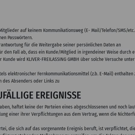
itglieder auf keinem Kommunikationsweg (E- Mail/Telefon/SMS/etc.
hen Passwörtern.
rantwortung für die Weitergabe seiner persönlichen Daten an
 den Fall ab, dass ein Kunde/Mitglied in irgendeiner Weise durch ei
er Kunde wird KLIVER-FREILASSING GMBH über solche Versuche unt
ls elektronischer Fernkommunikationsmittel (z.b. E-Mail) enthalten 
en des Absenders oder Links zu
FÄLLIGE EREIGNISSE
aben, haftet keine der Parteien eines abgeschlossenen und noch lauf
lung einer ihrer Verpflichtungen aus dem Vertrag, wenn die Nichterfü
rtei, die sich auf das vorgenannte Ereignis beruft, ist verpflichtet, 