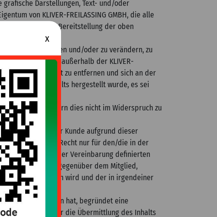
 grafische Darstellungen, Text- und/oder
 Eigentum von KLIVER-FREILASSING GMBH, die alle
g oder anderweitige Bereitstellung der oben
x
ugeben, zu modifizieren und/oder zu verändern, zu
inzubinden, Inhalte außerhalb der KLIVER-
MBH aus dem Inhalt zu entfernen und sich an der
r Anzeige des Inhalts hergestellt wurde, es sei
d/oder nutzen, sofern dies nicht im Widerspruch zu
s Mitglied oder der Kunde aufgrund dieser
n, so gilt dieses Recht nur für den/die in der
ind bzw. für den in der Vereinbarung definierten
R-FREILASSING GMBH gegenüber dem Mitglied,
ch immer übertragen wird und der in irgendeiner
ittelt oder erworben hat, begründet eine
-Mitarbeiters, der die Übermittlung des Inhalts