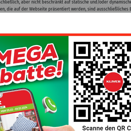
schließlich, aber nicht beschränkt auf statische und/oder dynamische
en, die auf der Webseite präsentiert werden, sind ausschließliches
alten hat, einschließlich durch Registrierung, Abtretung, Lizenzierun
eit.
lte zu kopieren, zu verbreiten, zu veröffentlichen, an Dritte weiterz
 von KLIVER-FREILASSING GMBH ursprünglich beabsichtigten Kontext e
rheberrechtlich geschützten Kennzeichen von KLIVER-FREILASSING G
on Material zu beteiligen, das durch Vervielfältigung, Änderung ode
ücklich
 persönliche oder nichtkommerzielle Zwecke kopieren, übertragen un
s
der dem Kunden das Recht ein, einen bestimmten Inhalt, zu dem da
 einer gesonderten Nutzungsvereinbarung beschriebenen Form zu nutze
den Zeitraum, in dem der/die Inhalt(e) auf der Seite vorhanden ist/s
ofern sie bestehen und keine vertragliche Verpflichtung von KLIVE
n, der Zugang zu diesem Inhalt hat/haben wird, auf welche Weise au
Ablauf der Nutzungsvereinbarung geschädigt werden könnte oder
Kunde durch den Zugriff, den Besuch und/oder die Betrachtung überm
SING GMBH und/oder des KLIVER-FREILASSING GMBH-Mitarbeiters oder 