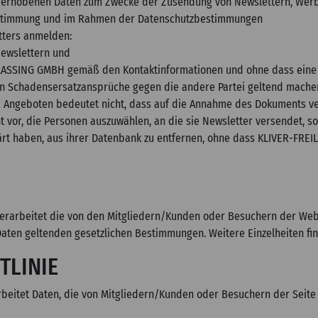
n erhobenen Daten zum Zwecke der Zusendung von Newslettern, Wer
ustimmung und im Rahmen der Datenschutzbestimmungen
tters anmelden:
Newslettern und
LASSING GMBH gemäß den Kontaktinformationen und ohne dass eine d
ien Schadensersatzansprüche gegen die andere Partei geltend mache
nd Angeboten bedeutet nicht, dass auf die Annahme des Dokuments ve
vor, die Personen auszuwählen, an die sie Newsletter versendet, sow
ärt haben, aus ihrer Datenbank zu entfernen, ohne dass KLIVER-FREIL
erarbeitet die von den Mitgliedern/Kunden oder Besuchern der Web
en geltenden gesetzlichen Bestimmungen. Weitere Einzelheiten finde
TLINIE
beitet Daten, die von Mitgliedern/Kunden oder Besuchern der Seite