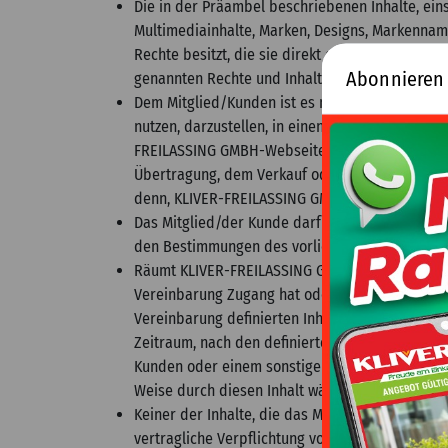
Die in der Präambel beschriebenen Inhalte, ein
Multimediainhalte, Marken, Designs, Markennam
Rechte besitzt, die sie direkt oder indirekt erh
Abonnieren
genannten Rechte und Inhalte für die Öffentlichk
Dem Mitglied/Kunden ist es nicht gestattet, Inha
nutzen, darzustellen, in einen anderen als den
FREILASSING GMBH-Webseite einzubinden, die u
Übertragung, dem Verkauf oder der Verbreitung v
denn, KLIVER-FREILASSING GMBH hat dem ausdr
Das Mitglied/der Kunde darf den Inhalt nur für
den Bestimmungen des vorliegenden Dokument
Räumt KLIVER-FREILASSING GMBH dem Mitglied o
Vereinbarung Zugang hat oder erhält, in der in
Vereinbarung definierten Inhalt(e) und nur für 
Zeitraum, nach den definierten Bedingungen, s
Kunden oder einem sonstigen Dritten darstelle
Weise durch diesen Inhalt während oder nach 
Keiner der Inhalte, die das Mitglied oder der 
vertragliche Verpflichtung von KLIVER-FREILAS