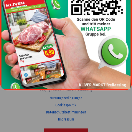
Znakomity sklep! Miło zrobić zakupy. Przyjaźni pracownicy. Niezły
wybór towarów.
I to nie jest zbyt drogie!
Copyright 2026 © KLIVER Freilassing
Nutzungsbedingungen
Cookiespolitik
Datenschutzbestimmungen
Impressum