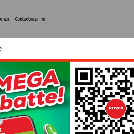
enzii
Contactează-ne
e
Datenschutzbestimmungen
Nutzungsbedingungen
Cookiespolitik
Impressum