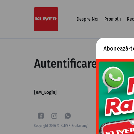
Sari
la
conținut
Despre Noi
Promoții
Rec
Abonează-t
Autentificare
[RM_Login]
Copyright 2026 © KLIVER Freilassing